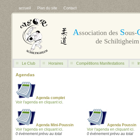
accueil
Plan du site
Contact
A
S
ssociation des
ous-
de Schiltigheim
Le Club
Horaires
Compétitions Manifestations
I
Agendas
Agenda complet
Voir l'agenda en cliquant ici
.
Agenda Mini-Poussin
Agenda Poussin
Voir l'agenda en cliquant ici
.
Voir l'agenda en cliquant ici
.
0 évènement prévu au total
0 évènement prévu au total